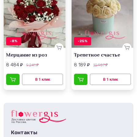
-8%
-25%
Мерцание из роз
Трепетное счастье
8 484
8 189
9 241
10 957
₽
₽
₽
₽
Контакты