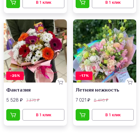
-25%
-17%
Фантазия
Летняя нежность
5 528
7 021
7 378
8 498
₽
₽
₽
₽