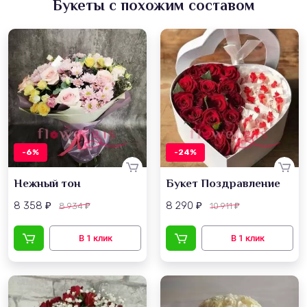
Букеты с похожим составом
-6%
-24%
Нежный тон
Букет Поздравление
8 358
8 290
8 934
10 911
₽
₽
₽
₽