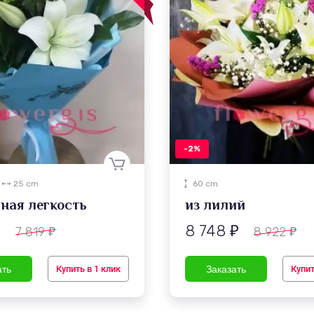
-2%
25 cm
60 cm
ная легкость
из лилий
8 748
7 819
8 922
₽
₽
₽
₽
Купить в 1 клик
Купит