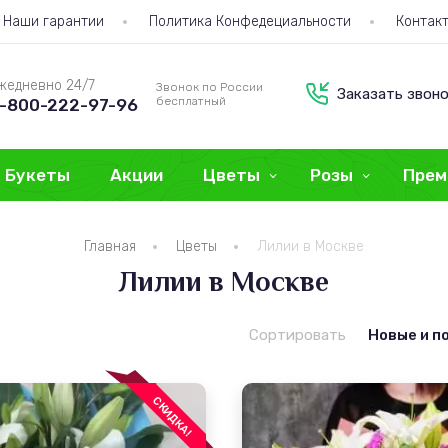
Наши гарантии
Политика Конфедециальности
Контак
жедневно 24/7
Звонок по России
Заказать звон
бесплатный
-800-222-97-96
Букеты
Акции
Цветы
Розы
Прем
Главная
Цветы
Лилии в Москве
Лилии в Москве
Сортировать
Новые и п
СКИДКА!