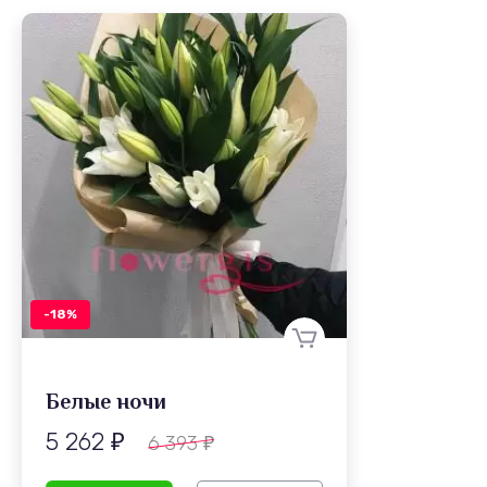
-18%
Белые ночи
5 262
6 393
₽
₽