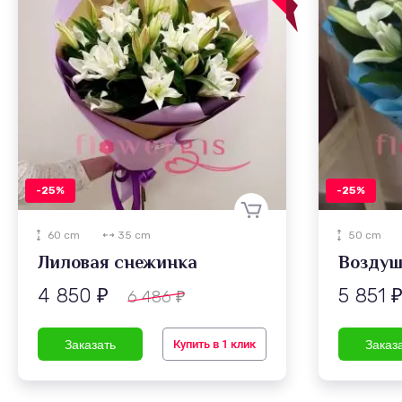
-25%
-25%
60 cm
35 cm
50 cm
Лиловая снежинка
Воздуш
4 850
5 851
6 486
₽
₽
Купить в 1 клик