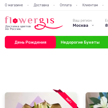
О магазине
Доставка
Оплата
Клиентам
Ваш регион:
Е
Москва
8
День Рождения
Недорогие Букеты
ХИТ!