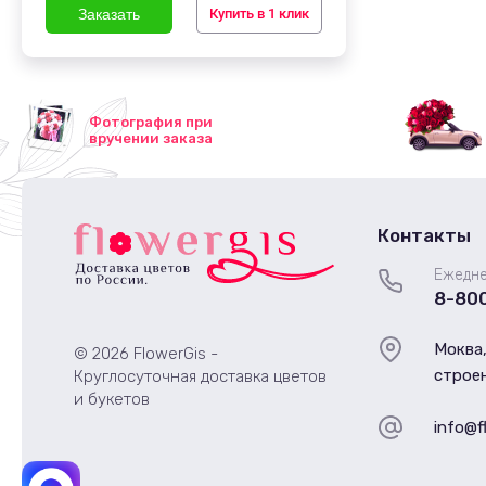
Купить в 1 клик
Фотография при
вручении заказа
Контакты
Ежедне
8-80
Моква,
© 2026 FlowerGis -
строен
Круглосуточная доставка цветов
и букетов
info@f