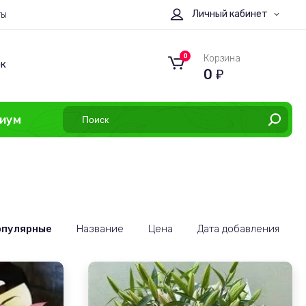
Личный кабинет
ты
0
Корзина
ок
0
₽
иум
опулярные
Название
Цена
Дата добавления