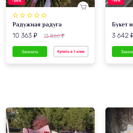
-25%
-19%
Радужная радуга
Букет 
10 363
3 642
13 866
₽
₽
Купить в 1 клик