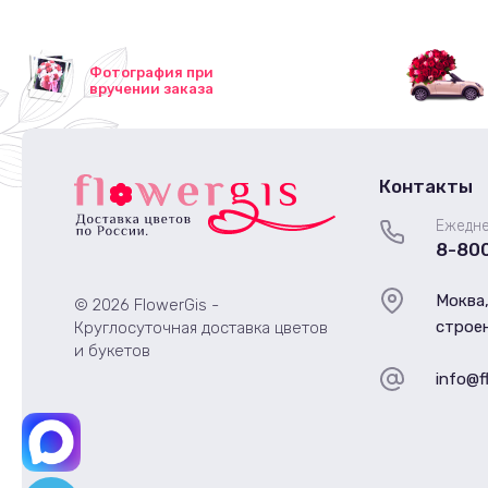
Фотография при
вручении заказа
Контакты
Ежедне
8-80
Моква,
© 2026 FlowerGis -
строен
Круглосуточная доставка цветов
и букетов
info@f