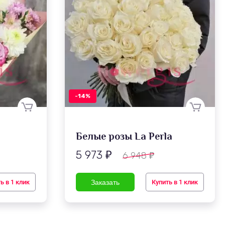
-14%
Белые розы La Perla
5 973
6 948
₽
₽
ь в 1 клик
Купить в 1 клик