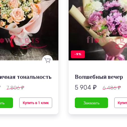
-9%
ичная тональность
Волшебный вечер
5 904
7 806
6 486
₽
₽
₽
₽
Купить в 1 клик
Купит