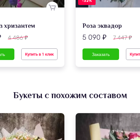
-32%
из хризантем
Роза эквадор
5 090
4 486
7 447
₽
₽
₽
₽
Купить в 1 клик
Купит
Букеты с похожим составом