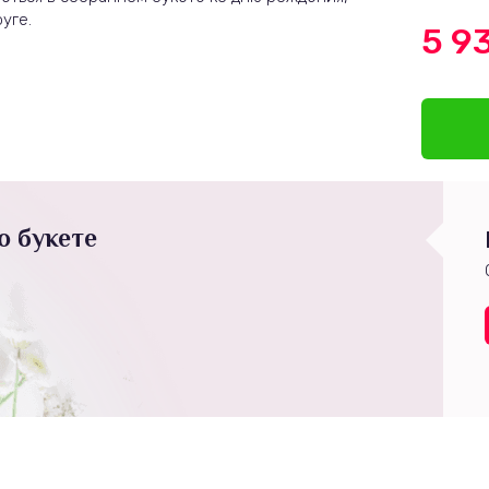
уге.
5 9
о букете