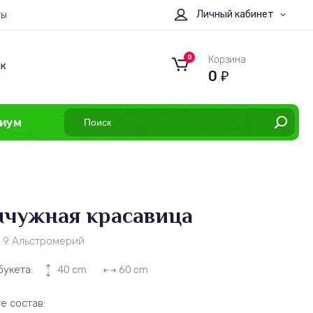
Личный кабинет
ты
0
Корзина
ок
0
₽
иум
чужная красавица
з 9 Альстромерий
букета:
40 cm
60 cm
е состав: