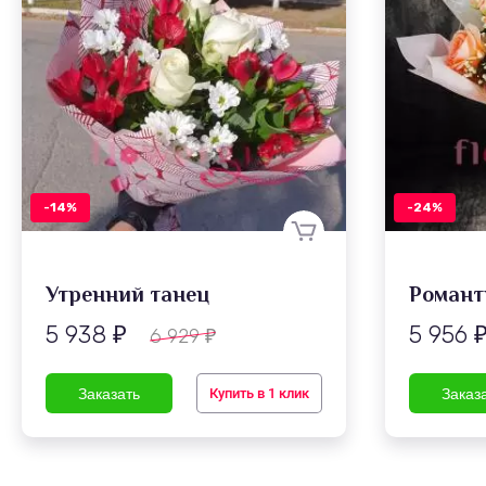
-14%
-24%
Утренний танец
Романт
5 938
5 956
6 929
₽
₽
Купить в 1 клик