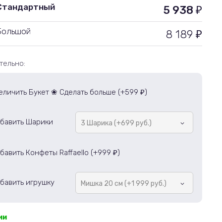
Стандартный
5 938
₽
Большой
8 189
₽
тельно:
еличить Букет ❀ Сделать больше (+
599
)
₽
бавить Шарики
3 Шарика (+699 руб.)
бавить Конфеты Raffaello (+
999
)
₽
бавить игрушку
Мишка 20 см (+1 999 руб.)
ии