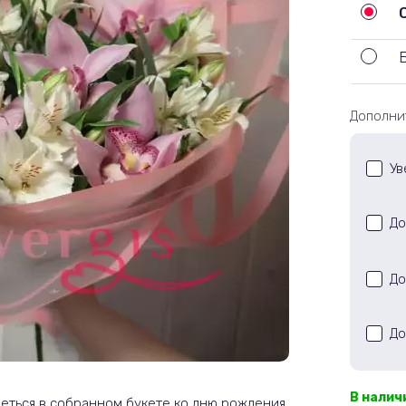
Дополни
Ув
До
До
До
В налич
реться в собранном букете ко дню рождения,