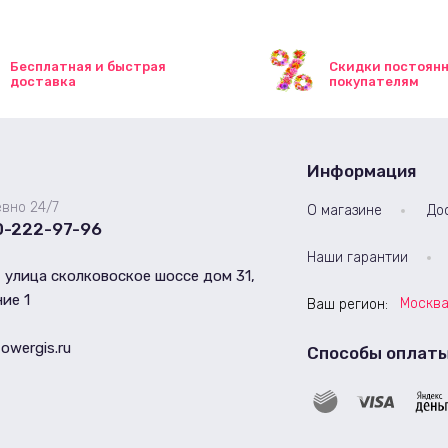
Бесплатная и быстрая
Скидки постоян
доставка
покупателям
Информация
вно 24/7
О магазине
До
0-222-97-96
Наши гарантии
 улица сколковоское шоссе дом 31,
ие 1
Москв
Ваш регион:
lowergis.ru
Способы оплат